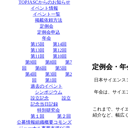
TOP
JASCからのお知らせ
イベント情報
イベント一覧
掲載依頼方法
定例会
定例会申込
年会
第15回
第14回
第13回
第12回
第11回
第10回
第9回
第8回
第7
定例会・年
回
第6回
第5回
第4回
第3回
第2
日本サイエンス
回
第1回
過去のイベント
年会は、サイエ
シンポジウム
設立記念
設立
記念当日記録
これまで、サイ
特別研究会
紹介など、幅広
第１回
第２回
公募情報
組織概要
コモンズ